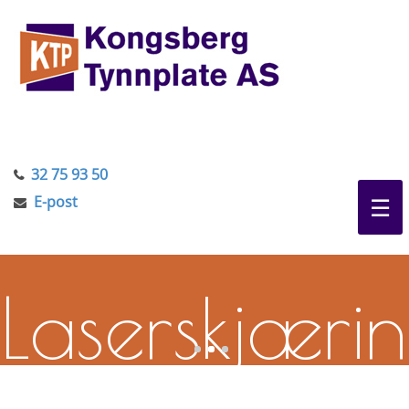
32 75 93 50
E-post
☰